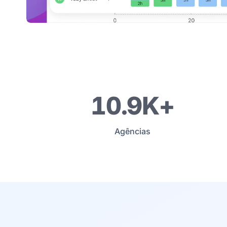
11K+
Agências