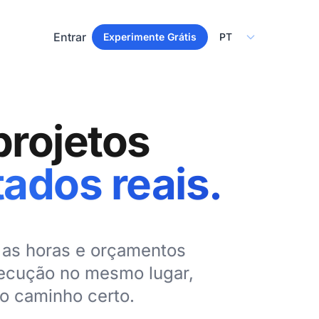
Select Language
Entrar
Experimente Grátis
projetos
tados reais.
e as horas e orçamentos
xecução no mesmo lugar,
o caminho certo.