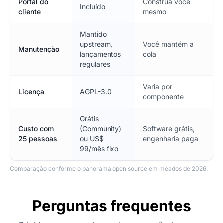
Portal do
Construa você
Incluído
cliente
mesmo
Mantido
upstream,
Você mantém a
Manutenção
lançamentos
cola
regulares
Varia por
Licença
AGPL-3.0
componente
Grátis
Custo com
(Community)
Software grátis,
25 pessoas
ou US$
engenharia paga
99/mês fixo
Comparação conforme o panorama open source em meados de 2026.
Perguntas frequentes