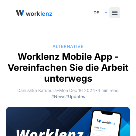
Select Language
ALTERNATIVE
Worklenz Mobile App -
Vereinfachen Sie die Arbeit
unterwegs
Danushka Katubulla
•
Mon Dec 16 2024
•
4 min read
#News
#Updates