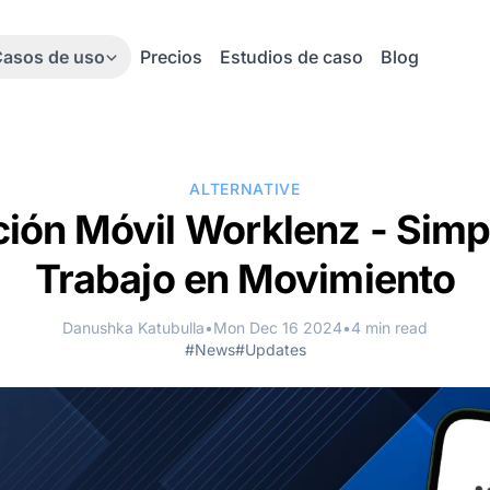
asos de uso
Precios
Estudios de caso
Blog
ALTERNATIVE
ión Móvil Worklenz - Simpl
Trabajo en Movimiento
Danushka Katubulla
•
Mon Dec 16 2024
•
4 min read
#News
#Updates