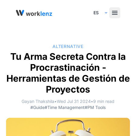
Select Language
ALTERNATIVE
Tu Arma Secreta Contra la
Procrastinación -
Herramientas de Gestión de
Proyectos
Gayan Thakshila
•
Wed Jul 31 2024
•
9 min read
#Guide
#Time Management
#PM Tools