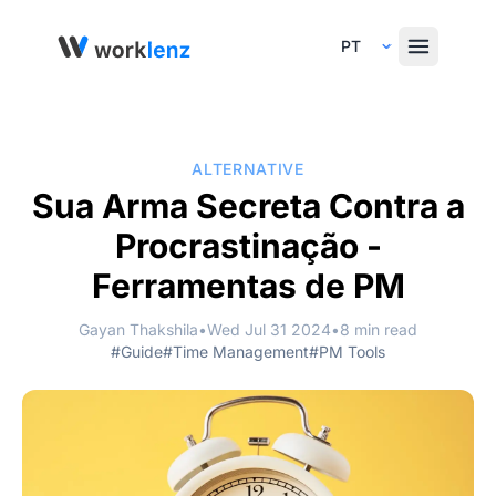
Select Language
ALTERNATIVE
Sua Arma Secreta Contra a
Procrastinação -
Ferramentas de PM
Gayan Thakshila
•
Wed Jul 31 2024
•
8 min read
#Guide
#Time Management
#PM Tools