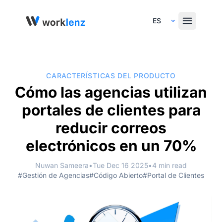
Select Language
CARACTERÍSTICAS DEL PRODUCTO
Cómo las agencias utilizan
portales de clientes para
reducir correos
electrónicos en un 70%
Nuwan Sameera
•
Tue Dec 16 2025
•
4 min read
#Gestión de Agencias
#Código Abierto
#Portal de Clientes