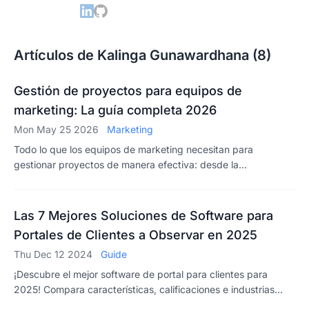
Artículos de Kalinga Gunawardhana (8)
Gestión de proyectos para equipos de
marketing: La guía completa 2026
Mon May 25 2026
Marketing
Todo lo que los equipos de marketing necesitan para
gestionar proyectos de manera efectiva: desde la
planificación de campañas y la asignación de recursos hasta
la colaboración con clientes y el seguimiento de plazos.
Incluye una herramienta gratuita de código abierto.
Las 7 Mejores Soluciones de Software para
Portales de Clientes a Observar en 2025
Thu Dec 12 2024
Guide
¡Descubre el mejor software de portal para clientes para
2025! Compara características, calificaciones e industrias
para encontrar la solución perfecta para tu negocio. Haz que