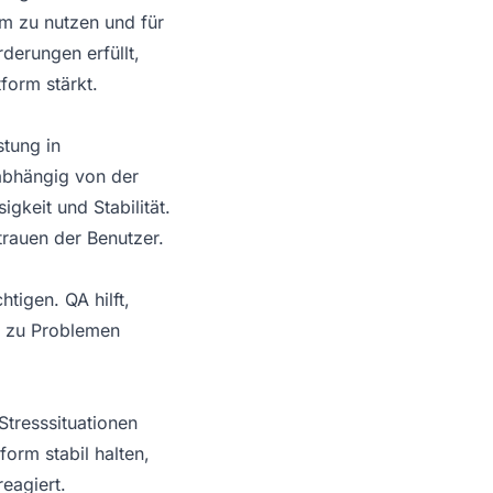
rm zu nutzen und für
rderungen erfüllt,
tform stärkt.
tung in
abhängig von der
igkeit und Stabilität.
trauen der Benutzer.
tigen. QA hilft,
e zu Problemen
Stresssituationen
orm stabil halten,
eagiert.