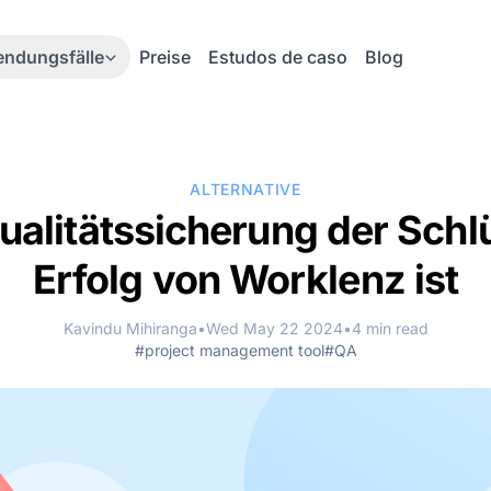
ndungsfälle
Preise
Estudos de caso
Blog
ALTERNATIVE
alitätssicherung der Schl
Erfolg von Worklenz ist
Kavindu Mihiranga
•
Wed May 22 2024
•
4 min read
#project management tool
#QA