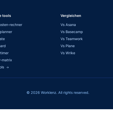
e tools
Vergleichen
osten-rechner
Vs Asana
planner
Vs Basecamp
ste
Vs Teamwork
ard
Vs Plane
timer
Vs Wrike
-matrix
ols
→
© 2026 Worklenz. All rights reserved.