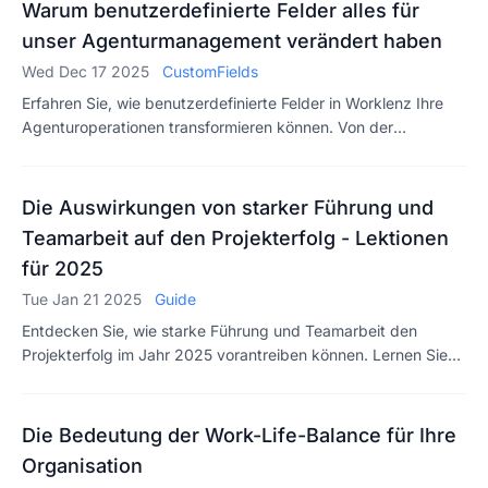
Warum benutzerdefinierte Felder alles für
unser Agenturmanagement verändert haben
Wed Dec 17 2025
CustomFields
Erfahren Sie, wie benutzerdefinierte Felder in Worklenz Ihre
Agenturoperationen transformieren können. Von der
Verfolgung von Kundengenehmigungen bis zur Verwaltung
von Budgets – entdecken Sie, warum 78% der erfolgreichen
Unternehmen sagen, dass anpassbare Tools für ihren Erfolg
Die Auswirkungen von starker Führung und
entscheidend sind. Reale Beispiele inklusive.
Teamarbeit auf den Projekterfolg - Lektionen
für 2025
Tue Jan 21 2025
Guide
Entdecken Sie, wie starke Führung und Teamarbeit den
Projekterfolg im Jahr 2025 vorantreiben können. Lernen Sie
wichtige Lektionen und Strategien zur Verbesserung der
Zusammenarbeit und zur Erreichung von Projektzielen mit
Worklenz.
Die Bedeutung der Work-Life-Balance für Ihre
Organisation