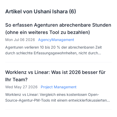
Artikel von Ushani Ishara (6)
So erfassen Agenturen abrechenbare Stunden
(ohne ein weiteres Tool zu bezahlen)
Mon Jul 06 2026
AgencyManagement
Agenturen verlieren 10 bis 20 % der abrechenbaren Zeit
durch schlechte Erfassungsgewohnheiten, nicht durch
schlechte Tools. Lernen Sie ein Vier-Gewohnheiten-System,
um abrechenbare Stunden genau zu erfassen und mit
Zuversicht abzurechnen, mit den Tools, die Sie bereits haben.
Worklenz vs Linear: Was ist 2026 besser für
Ihr Team?
Wed May 27 2026
Project Management
Worklenz vs Linear: Vergleich eines kostenlosen Open-
Source-Agentur-PM-Tools mit einem entwicklerfokussierten
Issue-Tracker – Funktionen, Preise und für welches Team
jedes Tool gebaut wurde.