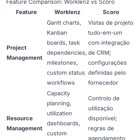
Feature Comparison: Worklenz vs Scoro
Feature
Worklenz
Scoro
Gantt charts,
Vistas de projeto
Kanban
tudo-em-um
boards, task
com integração
Project
dependencies,
de CRM;
Management
milestones,
configurações
custom status
definidas pelo
workflows
fornecedor
Capacity
Controlo de
planning,
utilização
utilization
Resource
disponível;
dashboards,
Management
regras de
custom
agendamento