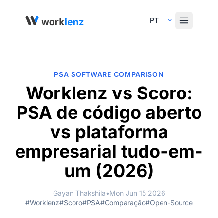
Select Language
PSA SOFTWARE COMPARISON
Worklenz vs Scoro:
PSA de código aberto
vs plataforma
empresarial tudo-em-
um (2026)
Gayan Thakshila
•
Mon Jun 15 2026
#Worklenz
#Scoro
#PSA
#Comparação
#Open-Source