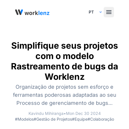
Select Language
Simplifique seus projetos
com o modelo
Rastreamento de bugs da
Worklenz
Organização de projetos sem esforço e
ferramentas poderosas adaptadas ao seu
Processo de gerenciamento de bugs...
Kavindu Mihiranga
•
Mon Dec 30 2024
#Modelos
#Gestão de Projetos
#Equipe
#Colaboração