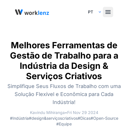
Select Language
Melhores Ferramentas de
Gestão de Trabalho para a
Indústria da Design &
Serviços Criativos
Simplifique Seus Fluxos de Trabalho com uma
Solução Flexível e Econômica para Cada
Indústria!
Kavindu Mihiranga
•
Fri Nov 29 2024
#Indústria
#design&serviçoscriativos
#Dicas
#Open-Source
#Equipe