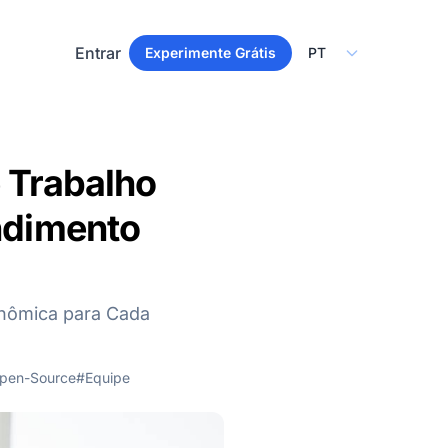
Select Language
Entrar
Experimente Grátis
 Trabalho
endimento
onômica para Cada
pen-Source
#Equipe