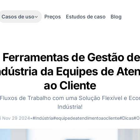
Casos de uso
Preços
Estudos de caso
Blog
 Ferramentas de Gestão de
ndústria da Equipes de At
ao Cliente
 Fluxos de Trabalho com uma Solução Flexível e Ec
Indústria!
ri Nov 29 2024
•
#Indústria
#equipedeatendimentoaocliente
#Dicas
#O