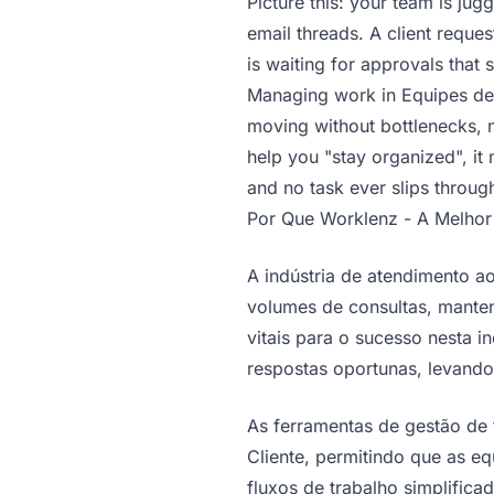
Picture this: your team is jug
email threads. A client reque
is waiting for approvals that
Managing work in Equipes de A
moving without bottlenecks, 
help you "stay organized", it
and no task ever slips throug
Por Que Worklenz - A Melhor
A indústria de atendimento a
volumes de consultas, manten
vitais para o sucesso nesta 
respostas oportunas, levando,
As ferramentas de gestão de 
Cliente, permitindo que as 
fluxos de trabalho simplifica