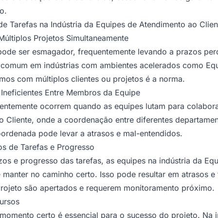
o.
 Tarefas na Indústria da Equipes de Atendimento ao Clien
últiplos Projetos Simultaneamente
 pode ser esmagador, frequentemente levando a prazos perd
e comum em indústrias com ambientes acelerados como Eq
smos com múltiplos clientes ou projetos é a norma.
neficientes Entre Membros da Equipe
ntemente ocorrem quando as equipes lutam para colaborar 
 Cliente, onde a coordenação entre diferentes departamen
ordenada pode levar a atrasos e mal-entendidos.
zos de Tarefas e Progresso
os e progresso das tarefas, as equipes na indústria da Eq
e manter no caminho certo. Isso pode resultar em atrasos e
rojeto são apertados e requerem monitoramento próximo.
ursos
 momento certo é essencial para o sucesso do projeto. Na i