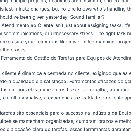
gling multiple projects, deadlines are closing in, and crucial
sts last-minute changes, but no one knows who’s handling t
 should’ve been given yesterday. Sound familiar?
tendimento ao Cliente isn’t just about assigning tasks, it’
miscommunications, or unnecessary stress. The right task m
 makes sure your team runs like a well-oiled machine, proj
h the cracks.
 Ferramenta de Gestão de Tarefas para Equipes de Atendim
o cliente é dinâmica e centrada no cliente, exigindo que a
do a qualidade e a satisfação. Ferramentas eficazes de ge
indústria, pois elas otimizam os fluxos de trabalho, aprim
 em última análise, a experiências e lealdade do cliente ap
tarefas são essenciais para o sucesso na indústria da Equ
equipes se mantenham organizadas, cumpram prazos e melh
dos e alocação clara de tarefas, essas ferramentas garante