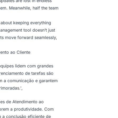
 updates are lost in endless
hem. Meanwhile, half the team
s about keeping everything
anagement tool doesn’t just
ects move forward seamlessly,
ento ao Cliente
s equipes lidem com grandes
renciamento de tarefas são
oram a comunicação e garantem
rimoradas.',
ipes de Atendimento ao
orem a produtividade. Com
m a conclusão eficiente de