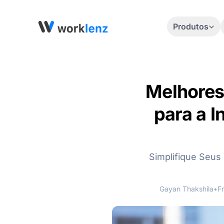
Produtos
Melhores
para a I
Simplifique Seus
Gayan Thakshila
•
F