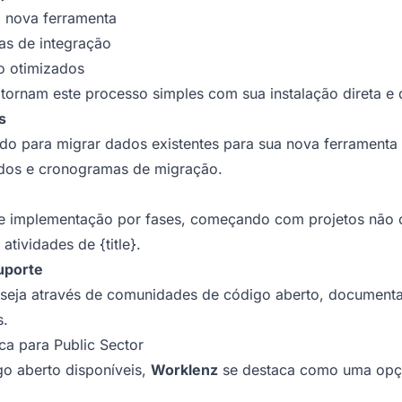
 nova ferramenta
mas de integração
o otimizados
tornam este processo simples com sua instalação direta 
s
o para migrar dados existentes para sua nova ferramenta 
os e cronogramas de migração.
implementação por fases, começando com projetos não cr
tividades de {title}.
uporte
 seja através de comunidades de código aberto, documenta
s.
a para Public Sector
go aberto disponíveis,
Worklenz
se destaca como uma opçã