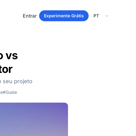
Select Language
Entrar
Experimente Grátis
o vs
tor
 seu projeto
ce
#Guide