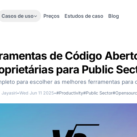
Casos de uso
Preços
Estudos de caso
Blog
ramentas de Código Abert
oprietárias para Public Sec
pleto para escolher as melhores ferramentas para o
Jayasiri
•
Wed Jun 11 2025
•
#Productivity
#Public Sector
#Opensour