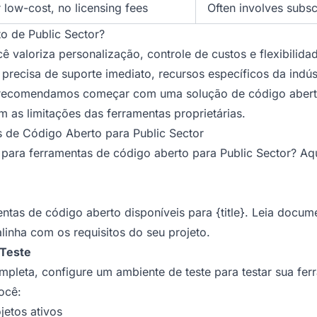
r low-cost, no licensing fees
Often involves subsc
to de Public Sector?
ê valoriza personalização, controle de custos e flexibilida
precisa de suporte imediato, recursos específicos da indús
s, recomendamos começar com uma solução de código abe
 as limitações das ferramentas proprietárias.
de Código Aberto para Public Sector
para ferramentas de código aberto para Public Sector? Aq
as de código aberto disponíveis para {title}. Leia docume
linha com os requisitos do seu projeto.
 Teste
pleta, configure um ambiente de teste para testar sua fe
ocê:
jetos ativos