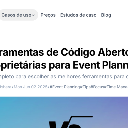
Casos de uso
Preços
Estudos de caso
Blog
ramentas de Código Abert
prietárias para Event Plan
pleto para escolher as melhores ferramentas para o
Ishara
•
Mon Jun 02 2025
•
#Event Planning
#Tips
#Focus
#Time Mana