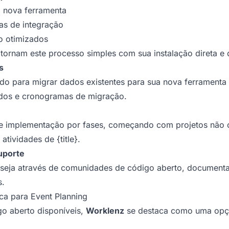
 nova ferramenta
mas de integração
o otimizados
tornam este processo simples com sua instalação direta 
s
o para migrar dados existentes para sua nova ferramenta 
os e cronogramas de migração.
implementação por fases, começando com projetos não cr
tividades de {title}.
uporte
 seja através de comunidades de código aberto, documenta
s.
ca para Event Planning
go aberto disponíveis,
Worklenz
se destaca como uma opçã