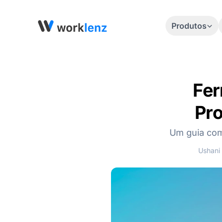
Produtos
Fer
Pro
Um guia com
Ushani 