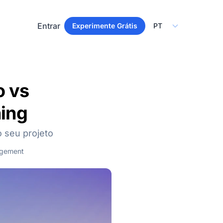
Select Language
Entrar
Experimente Grátis
o vs
ning
 seu projeto
gement