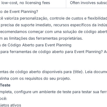
r low-cost, no licensing fees
Often involves subsc
to de Event Planning?
ê valoriza personalização, controle de custos e flexibilida
precisa de suporte imediato, recursos específicos da indús
s, recomendamos começar com uma solução de código abe
 as limitações das ferramentas proprietárias.
de Código Aberto para Event Planning
para ferramentas de código aberto para Event Planning? A
as de código aberto disponíveis para {title}. Leia docume
linha com os requisitos do seu projeto.
 Teste
pleta, configure um ambiente de teste para testar sua fe
ocê:
jetos ativos