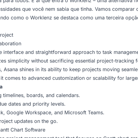
 para todos. É aí que entra o Worklenz – uma alternativa f
essidades que você nem sabia que tinha. Vamos comparar o
ando como o Worklenz se destaca como uma terceira opção 
roject
aboration
ive interface and straightforward approach to task managemen
izes simplicity without sacrificing essential project-tracking
, Asana shines in its ability to keep projects moving seam
en it comes to advanced customization or scalability for lar
a
g timelines, boards, and calendars.
ue dates and priority levels.
lack, Google Workspace, and Microsoft Teams.
roject updates on the go.
antt Chart Software