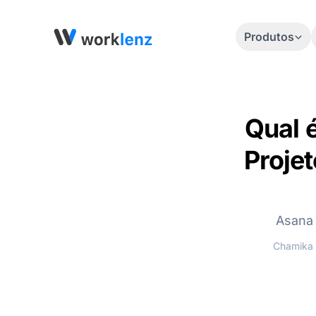
Produtos
Qual 
Proje
Asana 
Chamika 