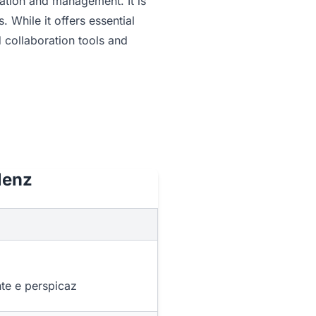
ation and management. It is
. While it offers essential
 collaboration tools and
lenz
z
te e perspicaz