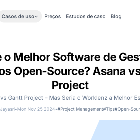
Casos de uso
Preços
Estudos de caso
Blog
é o Melhor Software de Ges
tos Open-Source? Asana vs
Project
vs Gantt Project – Mas Seria o Worklenz a Melhor E
Jayasri
•
Mon Nov 25 2024
•
#Project Management
#Tips
#Open-Sour