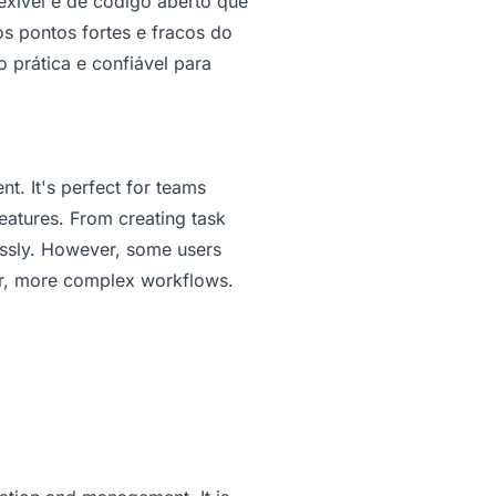
lexível e de código aberto que
s pontos fortes e fracos do
prática e confiável para
t. It's perfect for teams
 features. From creating task
lessly. However, some users
ger, more complex workflows.