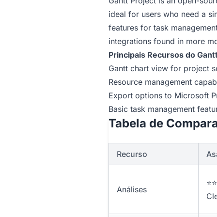
Gantt Project is an open-sour
ideal for users who need a sim
features for task management
integrations found in more m
Principais Recursos do Gantt
Gantt chart view for project 
Resource management capabilit
Export options to Microsoft P
Basic task management featur
Tabela de Comparaç
Recurso
As
⭐⭐
Análises
Cl