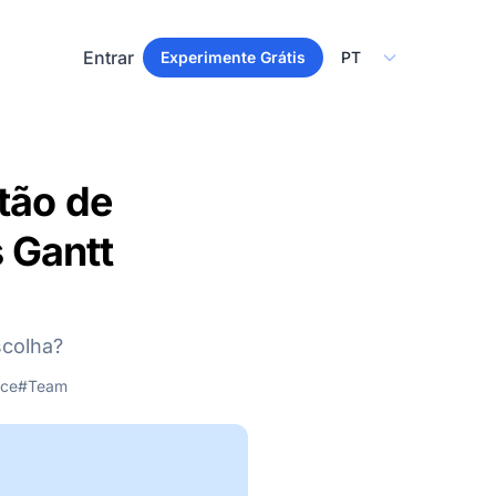
Select Language
Entrar
Experimente Grátis
tão de
 Gantt
scolha?
ce
#Team