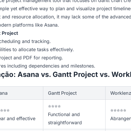
ce project management tool that focuses on Gantt chart cre
ple yet effective way to plan and visualize project timelines
 and resource allocation, it may lack some of the advanced
odern platforms like Asana.
 Project
scheduling and tracking.
ies to allocate tasks effectively.
roject and PDF for reporting.
es including dependencies and milestones.
ão: Asana vs. Gantt Project vs. Work
ana
Gantt Project
Worklen
⭐⭐⭐⭐
⭐⭐⭐
⭐⭐⭐⭐⭐
Functional and
ear and effective
Abrangen
straightforward