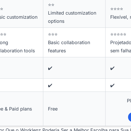
⭐⭐
⭐
⭐⭐⭐⭐
Limited customization
sic customization
Flexível,
options
⭐⭐
⭐⭐⭐
⭐⭐⭐⭐⭐
rong
Basic collaboration
Projetad
llaboration tools
features
sem falh
✔️
✔️
✔️
✔️
P
ee & Paid plans
Free
or Que o Worklenz Poderia Ser a Melhor Escolha para Sua