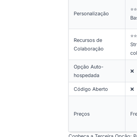
⭐⭐
Personalização
Ba
⭐⭐
Recursos de
St
Colaboração
co
Opção Auto-
❌
hospedada
Código Aberto
❌
Preços
Fr
Conheça a Terceira Opção: P