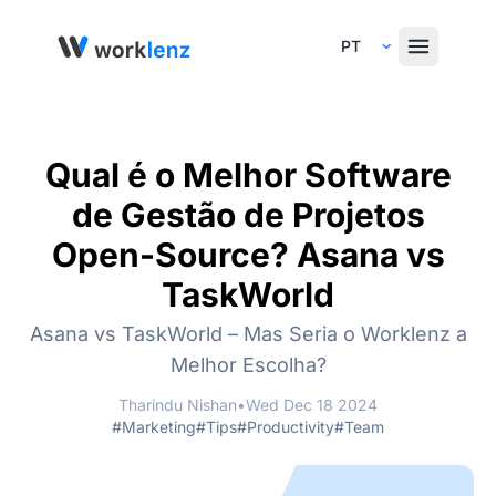
Select Language
Qual é o Melhor Software
de Gestão de Projetos
Open-Source? Asana vs
TaskWorld
Asana vs TaskWorld – Mas Seria o Worklenz a
Melhor Escolha?
Tharindu Nishan
•
Wed Dec 18 2024
#Marketing
#Tips
#Productivity
#Team