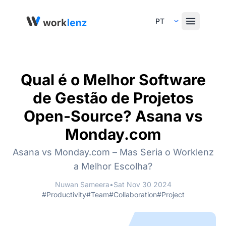
Select Language
Qual é o Melhor Software
de Gestão de Projetos
Open-Source? Asana vs
Monday.com
Asana vs Monday.com – Mas Seria o Worklenz
a Melhor Escolha?
Nuwan Sameera
•
Sat Nov 30 2024
#Productivity
#Team
#Collaboration
#Project