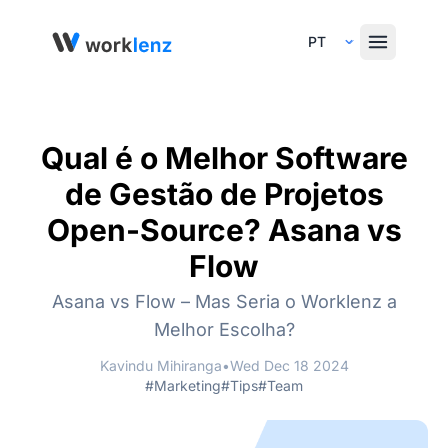
Select Language
Qual é o Melhor Software
de Gestão de Projetos
Open-Source? Asana vs
Flow
Asana vs Flow – Mas Seria o Worklenz a
Melhor Escolha?
Kavindu Mihiranga
•
Wed Dec 18 2024
#Marketing
#Tips
#Team