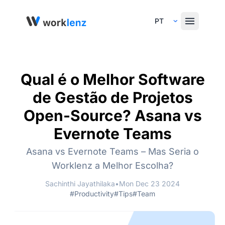
Select Language
Qual é o Melhor Software
de Gestão de Projetos
Open-Source? Asana vs
Evernote Teams
Asana vs Evernote Teams – Mas Seria o
Worklenz a Melhor Escolha?
Sachinthi Jayathilaka
•
Mon Dec 23 2024
#Productivity
#Tips
#Team