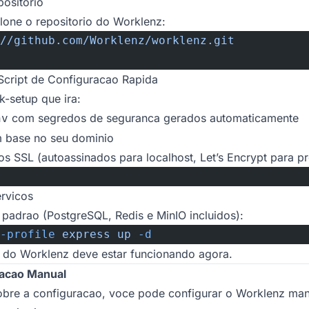
positorio
clone o repositorio do Worklenz:
//github.com/Worklenz/worklenz.git
Script de Configuracao Rapida
k-setup que ira:
com segredos de seguranca gerados automaticamente
nv
 base no seu dominio
dos SSL (autoassinados para localhost, Let’s Encrypt para 
ervicos
s padrao (PostgreSQL, Redis e MinIO incluidos):
-profile
 express
 up
 -d
a do Worklenz deve estar funcionando agora.
acao Manual
sobre a configuracao, voce pode configurar o Worklenz ma