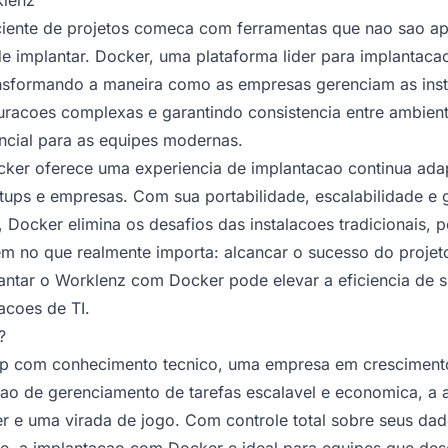
ciente de projetos comeca com ferramentas que nao sao a
 implantar. Docker, uma plataforma lider para implantacao
ansformando a maneira como as empresas gerenciam as inst
uracoes complexas e garantindo consistencia entre ambien
ncial para as equipes modernas.
cker oferece uma experiencia de implantacao continua ada
tups e empresas. Com sua portabilidade, escalabilidade e
, Docker elimina os desafios das instalacoes tradicionais, 
m no que realmente importa: alcancar o sucesso do projet
ntar o Worklenz com Docker pode elevar a eficiencia de s
acoes de TI.
?
up com conhecimento tecnico, uma empresa em crescimen
ao de gerenciamento de tarefas escalavel e economica, 
e uma virada de jogo. Com controle total sobre seus dado
dade, a implantacao com Docker e ideal para equipes que d