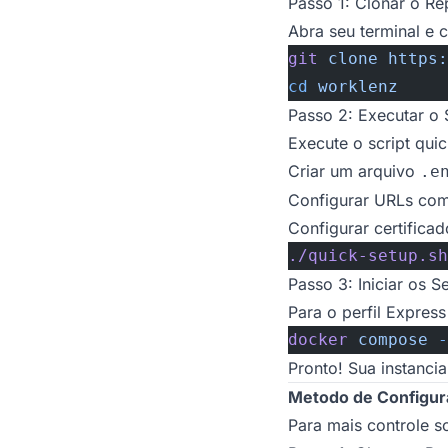
Passo 1: Clonar o Re
Abra seu terminal e 
git
 clone
 https:
cd
 worklenz
Passo 2: Executar o 
Execute o script quic
Criar um arquivo
.e
Configurar URLs com
Configurar certifica
./quick-setup.sh
Passo 3: Iniciar os S
Para o perfil Expres
docker
 compose
 -
Pronto! Sua instanci
Metodo de Configur
Para mais controle 