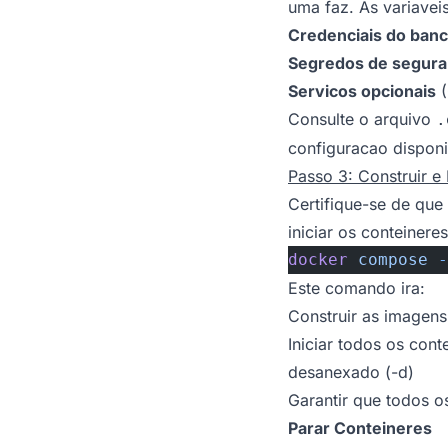
uma faz. As variavei
Credenciais do ban
Segredos de segur
Servicos opcionais
(
Consulte o arquivo
.
configuracao disponi
Passo 3: Construir e 
Certifique-se de qu
iniciar os conteineres
docker
 compose
 -
Este comando ira:
Construir as imagens
Iniciar todos os con
desanexado (-d)
Garantir que todos o
Parar Conteineres