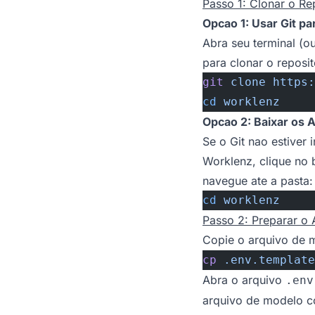
Passo 1: Clonar o Re
Opcao 1: Usar Git pa
Abra seu terminal (
para clonar o reposit
git
 clone
 https:
cd
 worklenz
Opcao 2: Baixar os A
Se o Git nao estiver
Worklenz
, clique no
navegue ate a pasta:
cd
 worklenz
Passo 2: Preparar o
Copie o arquivo de 
cp
 .env.template
Abra o arquivo
.env
arquivo de modelo c