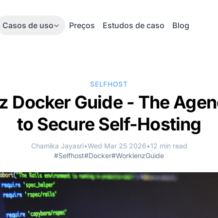
Casos de uso
Preços
Estudos de caso
Blog
SELFHOST
z Docker Guide - The Agen
to Secure Self-Hosting
Chamika Jayasri
•
Wed Mar 25 2026
•
12 min read
#Selfhost
#Docker
#WorklenzGuide