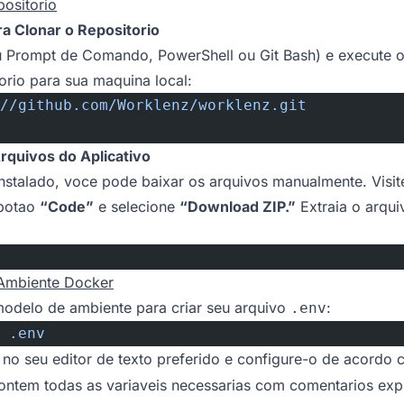
positorio
ra Clonar o Repositorio
ou Prompt de Comando, PowerShell ou Git Bash) e execute 
orio para sua maquina local:
//github.com/Worklenz/worklenz.git
rquivos do Aplicativo
 instalado, voce pode baixar os arquivos manualmente. Visi
 botao
“Code”
e selecione
“Download ZIP.”
Extraia o arqui
 Ambiente Docker
modelo de ambiente para criar seu arquivo
:
.env
 .env
no seu editor de texto preferido e configure-o de acordo
ontem todas as variaveis necessarias com comentarios exp