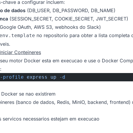
s-chave a configurar incluem:
co de dados
(DB_USER, DB_PASSWORD, DB_NAME)
anca
(SESSION_SECRET, COOKIE_SECRET, JWT_SECRET)
Google OAuth, AWS S3, webhooks do Slack)
no repositorio para obter a lista completa
env.template
veis.
Iniciar Conteineres
e seu motor Docker esta em execucao e use o Docker Compo
:
-profile
 express
 up
 -d
 Docker se nao existirem
teineres (banco de dados, Redis, MinIO, backend, frontend
s servicos necessarios estejam em execucao