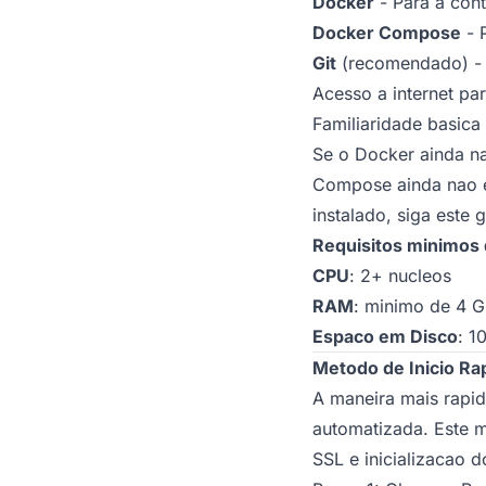
Docker
- Para a cont
Docker Compose
- P
Git
(recomendado) - P
Acesso a internet pa
Familiaridade basic
Se o Docker ainda na
Compose ainda nao es
instalado, siga
este g
Requisitos minimos 
CPU
: 2+ nucleos
RAM
: minimo de 4 
Espaco em Disco
: 1
Metodo de Inicio R
A maneira mais rapid
automatizada. Este 
SSL e inicializacao d