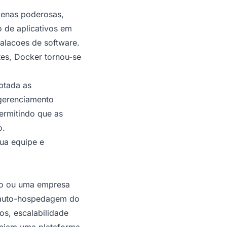
penas poderosas,
 de aplicativos em
alacoes de software.
tes, Docker tornou-se
ptada as
 gerenciamento
permitindo que as
o.
ua equipe e
to ou uma empresa
a auto-hospedagem do
s, escalabilidade
esejam uma plataforma