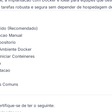
 tarefas robusta e segura sem depender de hospedagem de 
pido (Recomendado)
acao Manual
positorio
 Ambiente Docker
Iniciar Conteineres
o
ntacao
as Comuns
tifique-se de ter o seguinte: