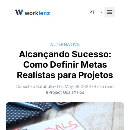
Select Language
ALTERNATIVE
Alcançando Sucesso:
Como Definir Metas
Realistas para Projetos
Danushka Katubulla
•
Thu May 09 2024
•
9 min read
#Project Goals
#Tips