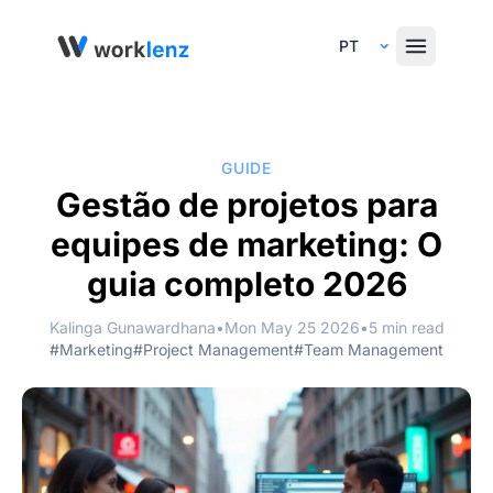
Select Language
GUIDE
Gestão de projetos para
equipes de marketing: O
guia completo 2026
Kalinga Gunawardhana
•
Mon May 25 2026
•
5 min read
#Marketing
#Project Management
#Team Management