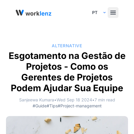
Select Language
ALTERNATIVE
Esgotamento na Gestão de
Projetos - Como os
Gerentes de Projetos
Podem Ajudar Sua Equipe
Sanjeewa Kumara
•
Wed Sep 18 2024
•
7 min read
#Guide
#Tips
#Project-management