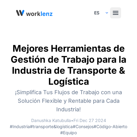
Select Language
Mejores Herramientas de
Gestión de Trabajo para la
Industria de Transporte &
Logística
¡Simplifica Tus Flujos de Trabajo con una
Solución Flexible y Rentable para Cada
Industria!
Danushka Katubulla
•
Fri Dec 27 2024
#Industria
#transporte&logística
#Consejos
#Código-Abierto
#Equipo