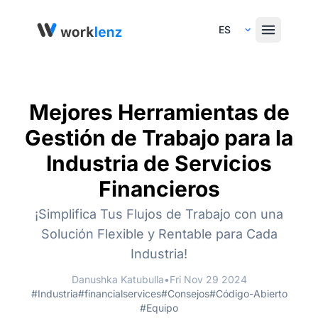
Select Language
Mejores Herramientas de
Gestión de Trabajo para la
Industria de Servicios
Financieros
¡Simplifica Tus Flujos de Trabajo con una
Solución Flexible y Rentable para Cada
Industria!
Danushka Katubulla
•
Fri Nov 29 2024
#Industria
#financialservices
#Consejos
#Código-Abierto
#Equipo