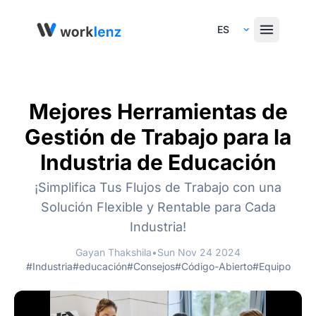
Select Language
Mejores Herramientas de
Gestión de Trabajo para la
Industria de Educación
¡Simplifica Tus Flujos de Trabajo con una
Solución Flexible y Rentable para Cada
Industria!
Gayan Thakshila
•
Sun Nov 24 2024
#Industria
#educación
#Consejos
#Código-Abierto
#Equipo