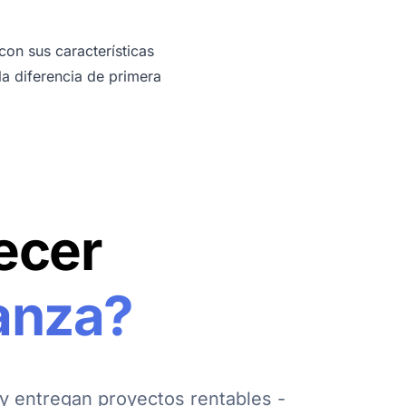
on sus características
la diferencia de primera
ecer
anza?
y entregan proyectos rentables -