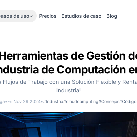
asos de uso
Precios
Estudios de caso
Blog
Herramientas de Gestión d
Industria de Computación e
us Flujos de Trabajo con una Solución Flexible y Rent
Industria!
nga
•
Fri Nov 29 2024
•
#Industria
#cloudcomputing
#Consejos
#Código