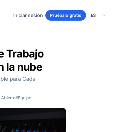
Select Language
Iniciar sesión
Pruébalo gratis
e Trabajo
n la nube
able para Cada
-Abierto
#Equipo