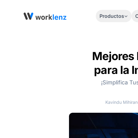
Productos
C
Mejores 
para la 
¡Simplifica T
Kavindu Mihira