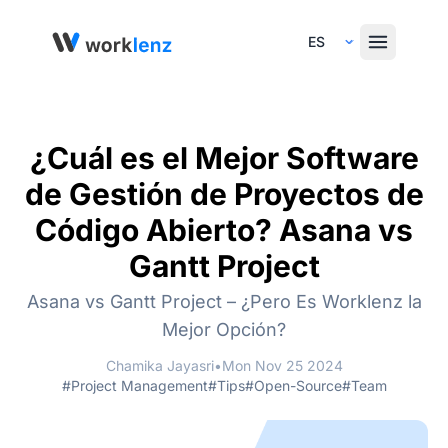
Select Language
¿Cuál es el Mejor Software
de Gestión de Proyectos de
Código Abierto? Asana vs
Gantt Project
Asana vs Gantt Project – ¿Pero Es Worklenz la
Mejor Opción?
Chamika Jayasri
•
Mon Nov 25 2024
#Project Management
#Tips
#Open-Source
#Team