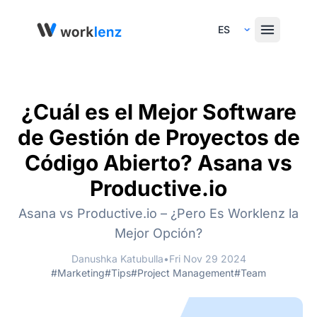
Select Language
¿Cuál es el Mejor Software
de Gestión de Proyectos de
Código Abierto? Asana vs
Productive.io
Asana vs Productive.io – ¿Pero Es Worklenz la
Mejor Opción?
Danushka Katubulla
•
Fri Nov 29 2024
#Marketing
#Tips
#Project Management
#Team