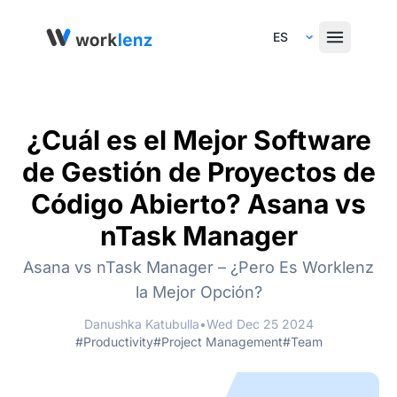
Select Language
¿Cuál es el Mejor Software
de Gestión de Proyectos de
Código Abierto? Asana vs
nTask Manager
Asana vs nTask Manager – ¿Pero Es Worklenz
la Mejor Opción?
Danushka Katubulla
•
Wed Dec 25 2024
#Productivity
#Project Management
#Team