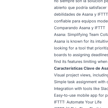
no siempre son la solución pe
abierto que podría satisfacer
debilidades de Asana y IFTT
confiable para equipos mode
Comparando Asana y IFTTT
Asana: Simplifying Team Coll
Asana is known for its intuit
looking for a tool that priorit
boards to assigning deadlines
find its features limiting wh
Características Clave de As
Visual project views, includin
Simple task assignment with d
Integration with tools like S
Easy-to-use mobile app for p
IFTTT: Automate Your Life