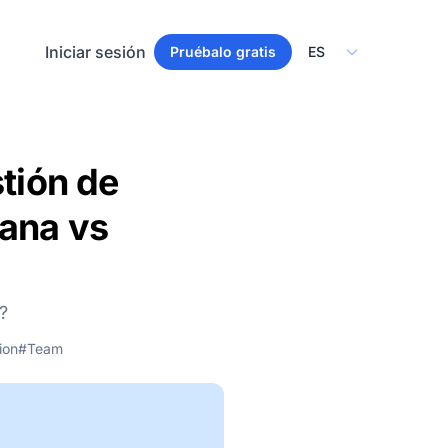
Select Language
Iniciar sesión
Pruébalo gratis
tión de
sana vs
?
ion
#Team