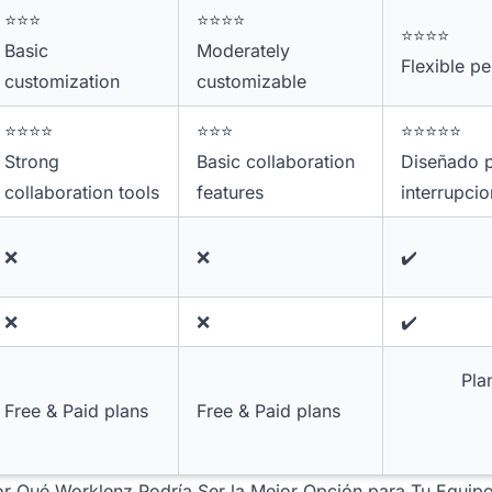
⭐⭐⭐
⭐⭐⭐⭐
⭐⭐⭐⭐
Basic
Moderately
Flexible pe
customization
customizable
⭐⭐⭐⭐
⭐⭐⭐
⭐⭐⭐⭐⭐
Strong
Basic collaboration
Diseñado p
collaboration tools
features
interrupci
❌
❌
✔️
❌
❌
✔️
Pla
Free & Paid plans
Free & Paid plans
or Qué Worklenz Podría Ser la Mejor Opción para Tu Equip