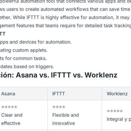
a powerful automation tool that connects various apps and 
lows users to create automated workflows that can save tim
ther. While IFTTT is highly effective for automation, it may
ment features that teams require for detailed task trackin
TTT
pps and devices for automation.
eating custom applets.
ets for common tasks.
pdates based on triggers.
ión: Asana vs. IFTTT vs. Worklenz
Asana
IFTTT
Worklenz
⭐⭐⭐⭐⭐
⭐⭐⭐⭐
⭐⭐⭐⭐⭐
Clear and
Flexible and
Integral y 
effective
innovative