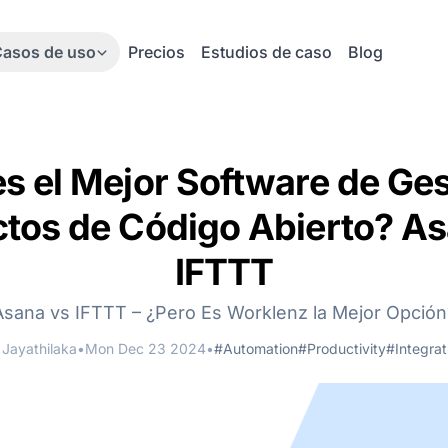
asos de uso
Precios
Estudios de caso
Blog
es el Mejor Software de Ges
tos de Código Abierto? A
IFTTT
Asana vs IFTTT – ¿Pero Es Worklenz la Mejor Opción
 Jayathilaka
•
Mon Dec 23 2024
•
#Automation
#Productivity
#Integrat