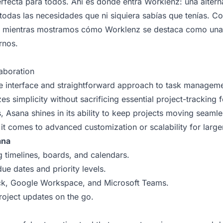
rfecta para todos. Ahí es donde entra Worklenz: una alterna
 todas las necesidades que ni siquiera sabías que tenías. 
T mientras mostramos cómo Worklenz se destaca como una 
rnos.
aboration
ive interface and straightforward approach to task managemen
izes simplicity without sacrificing essential project-tracking
, Asana shines in its ability to keep projects moving seam
en it comes to advanced customization or scalability for lar
ana
g timelines, boards, and calendars.
ue dates and priority levels.
lack, Google Workspace, and Microsoft Teams.
roject updates on the go.