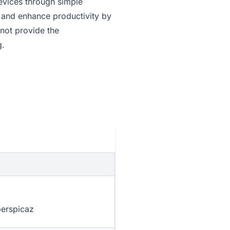
devices through simple
e and enhance productivity by
 not provide the
g.
perspicaz