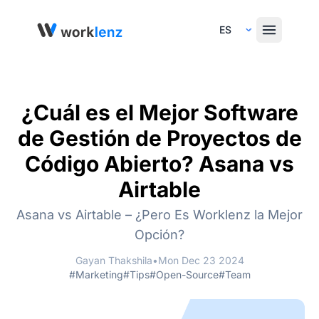
Select Language
¿Cuál es el Mejor Software
de Gestión de Proyectos de
Código Abierto? Asana vs
Airtable
Asana vs Airtable – ¿Pero Es Worklenz la Mejor
Opción?
Gayan Thakshila
•
Mon Dec 23 2024
#Marketing
#Tips
#Open-Source
#Team