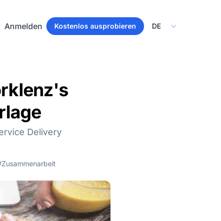
Select Language
Anmelden
Kostenlos ausprobieren
orklenz's
rlage
ervice Delivery
#Zusammenarbeit