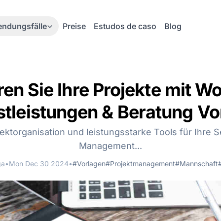
ndungsfälle
Preise
Estudos de caso
Blog
en Sie Ihre Projekte mit W
stleistungen & Beratung Vo
ktorganisation und leistungsstarke Tools für Ihre S
Management...
ga
•
Mon Dec 30 2024
•
#Vorlagen
#Projektmanagement
#Mannschaft