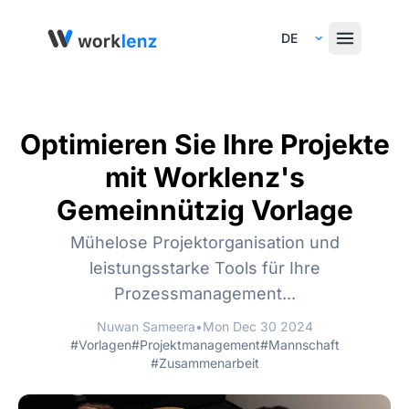
Select Language
Optimieren Sie Ihre Projekte
mit Worklenz's
Gemeinnützig Vorlage
Mühelose Projektorganisation und
leistungsstarke Tools für Ihre
Prozessmanagement...
Nuwan Sameera
•
Mon Dec 30 2024
#Vorlagen
#Projektmanagement
#Mannschaft
#Zusammenarbeit