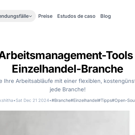
ndungsfälle
Preise
Estudos de caso
Blog
Arbeitsmanagement-Tools 
Einzelhandel-Branche
 Ihre Arbeitsabläufe mit einer flexiblen, kostengün
jede Branche!
kshitha
•
Sat Dec 21 2024
•
#Branche
#Einzelhandel
#Tipps
#Open-Sou