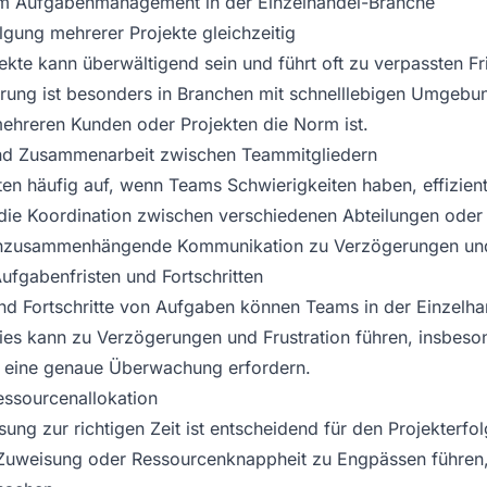
im Aufgabenmanagement in der Einzelhandel-Branche
lgung mehrerer Projekte gleichzeitig
ekte kann überwältigend sein und führt oft zu verpassten F
ung ist besonders in Branchen mit schnelllebigen Umgebun
mehreren Kunden oder Projekten die Norm ist.
und Zusammenarbeit zwischen Teammitgliedern
n häufig auf, wenn Teams Schwierigkeiten haben, effizien
 die Koordination zwischen verschiedenen Abteilungen oder
 unzusammenhängende Kommunikation zu Verzögerungen und
ufgabenfristen und Fortschritten
 und Fortschritte von Aufgaben können Teams in der Einzelh
Dies kann zu Verzögerungen und Frustration führen, insbes
d eine genaue Überwachung erfordern.
essourcenallokation
ung zur richtigen Zeit ist entscheidend für den Projekterfol
 Zuweisung oder Ressourcenknappheit zu Engpässen führen