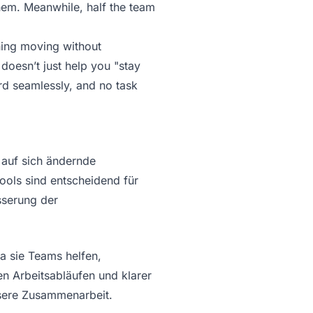
hem. Meanwhile, half the team
thing moving without
doesn’t just help you "stay
rd seamlessly, and no task
 auf sich ändernde
ools sind entscheidend für
sserung der
a sie Teams helfen,
ten Arbeitsabläufen und klarer
ssere Zusammenarbeit.