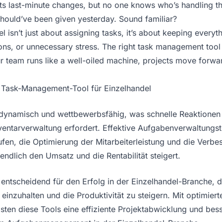
sts last-minute changes, but no one knows who’s handling t
 should’ve been given yesterday. Sound familiar?
 isn’t just about assigning tasks, it’s about keeping every
ns, or unnecessary stress. The right task management tool 
r team runs like a well-oiled machine, projects move forwa
Task-Management-Tool für Einzelhandel
 dynamisch und wettbewerbsfähig, was schnelle Reaktionen
entarverwaltung erfordert. Effektive Aufgabenverwaltungst
ufen, die Optimierung der Mitarbeiterleistung und die Verbe
ndlich den Umsatz und die Rentabilität steigert.
ntscheidend für den Erfolg in der Einzelhandel-Branche, d
n einzuhalten und die Produktivität zu steigern. Mit optimier
sten diese Tools eine effiziente Projektabwicklung und be