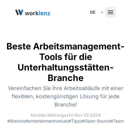
Select Language
Beste Arbeitsmanagement-
Tools für die
Unterhaltungsstätten-
Branche
Vereinfachen Sie Ihre Arbeitsabläufe mit einer
flexiblen, kostengünstigen Lösung für jede
Branche!
Kavindu Mihiranga
•
Fri Nov 29 2024
#Branche
#entertainmentvenues
#Tipps
#Open-Source
#Team