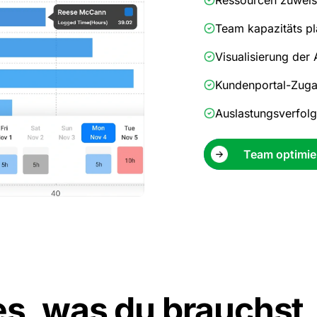
Team kapazitäts p
Visualisierung der 
Kundenportal-Zug
Auslastungsverfol
Team optimie
es, was du brauchst