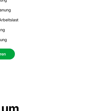
lanung
Arbeitslast
ang
gung
ren
, um