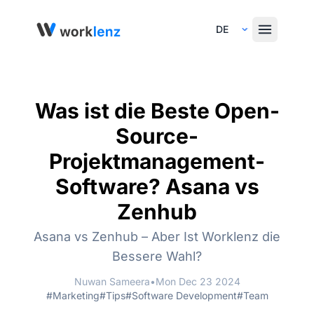
Select Language
Was ist die Beste Open-
Source-
Projektmanagement-
Software? Asana vs
Zenhub
Asana vs Zenhub – Aber Ist Worklenz die
Bessere Wahl?
Nuwan Sameera
•
Mon Dec 23 2024
#Marketing
#Tips
#Software Development
#Team