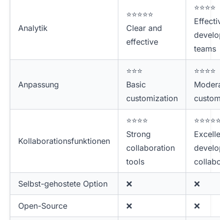
⭐⭐⭐⭐
⭐⭐⭐⭐⭐
Effecti
Analytik
Clear and
devel
effective
teams
⭐⭐⭐
⭐⭐⭐⭐
Anpassung
Basic
Modera
customization
custom
⭐⭐⭐⭐
⭐⭐⭐⭐
Strong
Excelle
Kollaborationsfunktionen
collaboration
devel
tools
collab
Selbst-gehostete Option
❌
❌
Open-Source
❌
❌