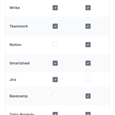
Wrike
✓
✓
Teamwork
✓
✓
Notion
✓
Smartsheet
✓
✓
Jira
✓
Basecamp
✓
Zoho Projects
✓
✓