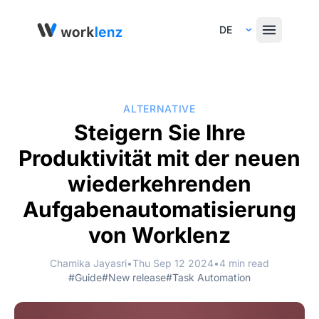
Select Language
ALTERNATIVE
Steigern Sie Ihre
Produktivität mit der neuen
wiederkehrenden
Aufgabenautomatisierung
von Worklenz
Chamika Jayasri
•
Thu Sep 12 2024
•
4 min read
#Guide
#New release
#Task Automation