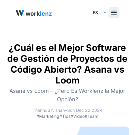
Select Language
¿Cuál es el Mejor Software
de Gestión de Proyectos de
Código Abierto? Asana vs
Loom
Asana vs Loom – ¿Pero Es Worklenz la Mejor
Opción?
Tharindu Nishan
•
Sun Dec 22 2024
#Marketing
#Tips
#Video
#Team