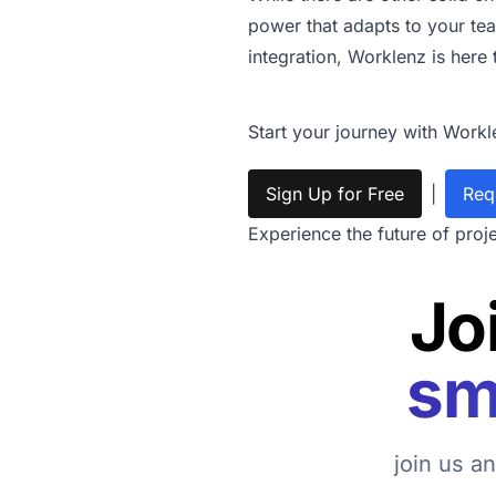
power that adapts to your tea
integration, Worklenz is here
Start your journey with Workl
Sign Up for Free
|
Req
Experience the future of proj
Jo
sm
join us a